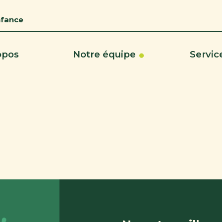
nfance
opos
Notre équipe
Servic