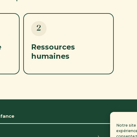
2
e
Ressources
humaines
nfance
Notre site
expérience
consentez 